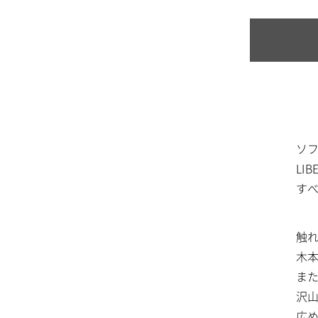
ソ
LI
す
触
木
ま
沢
広