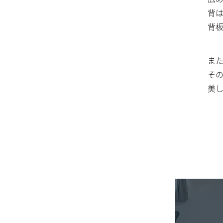
背
背
また
そ
美