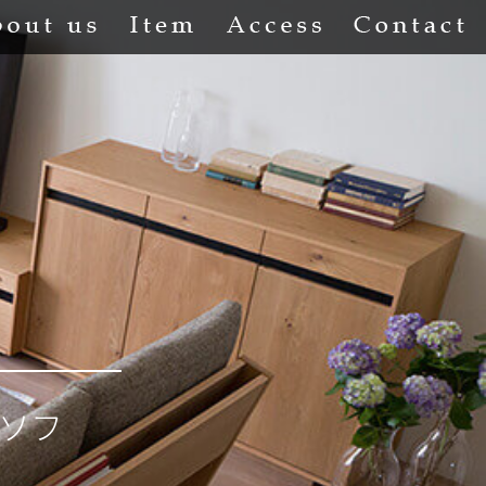
About us
Item
Access
Co
 ソフ