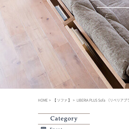
HOME
【 ソファ 】
LIBERIA PLUS Sofa （リベリ
Category