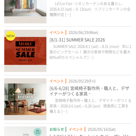
Lif/Lin Fair -リネンカーテンのある暮らし-
2026.8.15 (sat) – 9. 13(sun) リフリンカーテンの全
種類が店 […]
イベント
2026/06/29(Mon)
[8/1-31] SUMMER SALE 2026
SUMMER SALE 2026.8.1 (sat) – 8.31 (mon) 年に1
度のビッグセール！ 展示の家具や照明などを最大
80%offのスペシャルプ […]
イベント
2026/05/29(Fri)
[6/6-6/28] 宮崎椅子製作所 ｰ 職人と、デザ
イナーがつくる家具 ｰ
宮崎椅子製作所 ｰ 職人と、デザイナーがつくる
家具 ｰ 2026.6.6 (sat) – 6.28 (sun) 徳島県に工房を
構える […]
お知らせ
イベント
2026/05/16(Sat)