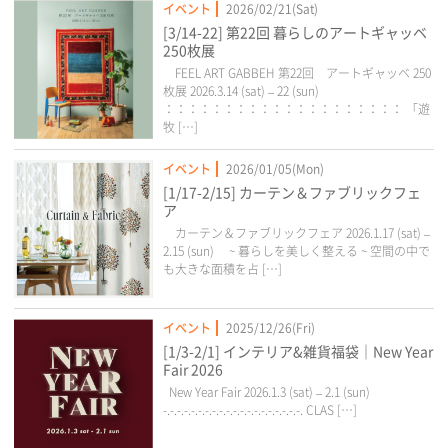
イベント
2026/02/21(Sat)
[3/14-22] 第22回 暮らしのアートギャッベ
250枚展
FEEL ART GABBEH 第22回 アートギャッベ 250
枚展 2026.3.14 (sat) – 22 (sun)
：：：：：：：：：：：：：：：：：：：： 「遊
牧 […]
イベント
2026/01/05(Mon)
[1/17-2/15] カーテン＆ファブリックフェ
ア
カーテン＆ファブリックフェア 2026.1.17 (sat) –
2.15 (sun) ~ 暮らしを美しく整える ~ 空間の中で
も大きな面積を占 […]
イベント
2025/12/26(Fri)
[1/3-2/1] インテリア&雑貨福袋｜New Year
Fair 2026
New Year Fair 2026.1.3 (sat) – 2.1 (sun)
-.-.-.-.-.-.-.-.-.-.-.-.-.-.-.-.-.-.-.-. CLAS […]