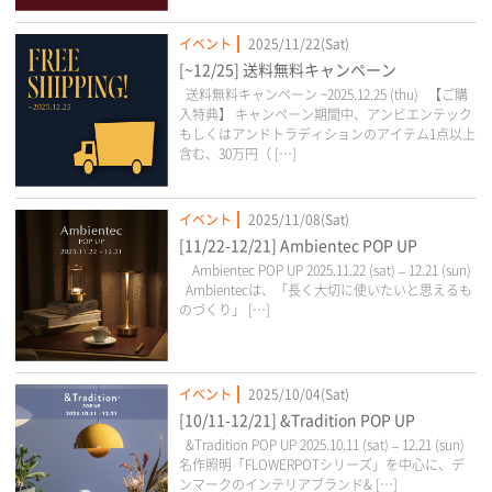
イベント
2025/11/22(Sat)
[~12/25] 送料無料キャンペーン
送料無料キャンペーン ~2025.12.25 (thu) 【ご購
入特典】 キャンペーン期間中、アンビエンテック
もしくはアンドトラディションのアイテム1点以上
含む、30万円（ […]
イベント
2025/11/08(Sat)
[11/22-12/21] Ambientec POP UP
Ambientec POP UP 2025.11.22 (sat) – 12.21 (sun)
Ambientecは、「長く大切に使いたいと思えるも
のづくり」 […]
イベント
2025/10/04(Sat)
[10/11-12/21] &Tradition POP UP
&Tradition POP UP 2025.10.11 (sat) – 12.21 (sun)
名作照明「FLOWERPOTシリーズ」を中心に、デ
ンマークのインテリアブランド& […]