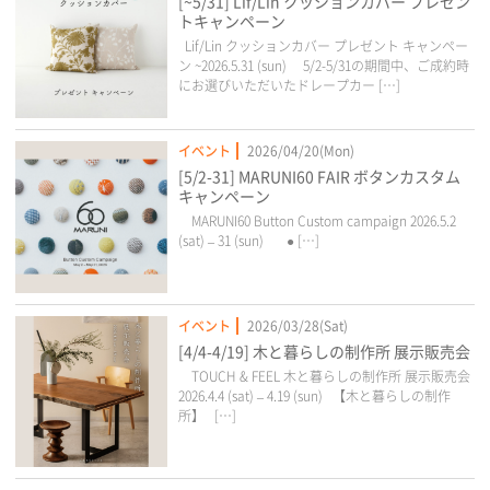
[~5/31] Lif/Lin クッションカバー プレゼン
トキャンペーン
Lif/Lin クッションカバー プレゼント キャンペー
ン ~2026.5.31 (sun) 5/2-5/31の期間中、ご成約時
にお選びいただいたドレープカー […]
イベント
2026/04/20(Mon)
[5/2-31] MARUNI60 FAIR ボタンカスタム
キャンペーン
MARUNI60 Button Custom campaign 2026.5.2
(sat) – 31 (sun) ● […]
イベント
2026/03/28(Sat)
[4/4-4/19] 木と暮らしの制作所 展示販売会
TOUCH & FEEL 木と暮らしの制作所 展示販売会
2026.4.4 (sat) – 4.19 (sun) 【木と暮らしの制作
所】 […]