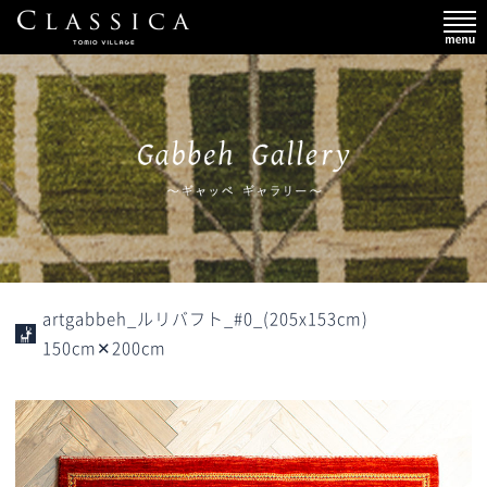
artgabbeh_ルリバフト_#0_(205x153cm)
150cm✕200cm