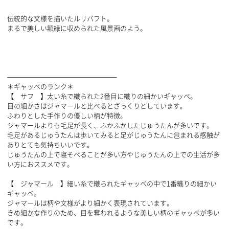
伝統的な文様を描いたルリバフト。
まるで美しい額縁に収められた風景画のよう。
————————————————–
＊ギャッベのランク＊
【 サフ 】太い糸で織られた2番目に織りの細かいギャッベ。
目の細かさはジャマールと比べるとざっくりとしています。
ふわりとした手作りの優しい柄が特徴。
ジャマールよりも毛足が長く、ふかふかしたじゅうたんが多いです。
毛足があるじゅうたんは歩いてみると足がじゅうたんに包まれる感触が
ありとても気持ちいいです。
じゅうたんの上で寝そべることが多い方やじゅうたんの上での生活が多
い方におススメです。
【 ジャマール 】細い糸で織られたギャッベの中で1番織りの細かい
ギャッベ。
ジャマールは柄や文様がより細かく表現されています。
きめ細かな作りのため、目を奪われるような美しい柄のギャッベが多い
です。