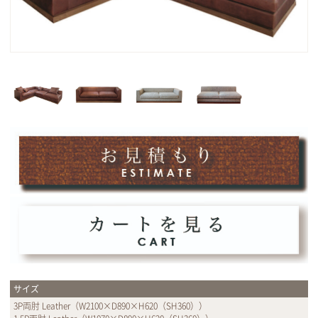
サイズ
3P両肘 Leather（W2100×D890×H620（SH360））