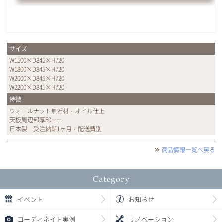
サイズ
W1500×D845×H720
W1800×D845×H720
W2000×D845×H720
W2200×D845×H720
特徴
ウォールナット無垢材・オイル仕上
天板周辺部厚50mm
日本製 受注納期1ヶ月・配送費別
商品情報一覧へ戻る
イベント
お知らせ
コーディネイト実例
リノベーション