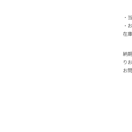
・
・
在
納
り
お