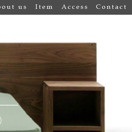
About us
Item
Access
Co
）