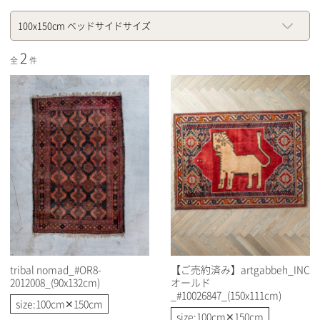
100x150cm ベッドサイドサイズ
2
全
件
tribal nomad_#OR8-
【ご売約済み】artgabbeh_INC
2012008_(90x132cm)
オールド
_#10026847_(150x111cm)
size:100cm✕150cm
size:100cm✕150cm