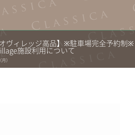
オヴィレッジ高品】※駐車場完全予約制※
ovillage施設利用について
25（月）