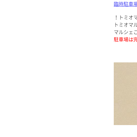
臨時駐車場
！トミオ
トミオマ
マルシェ
駐車場は