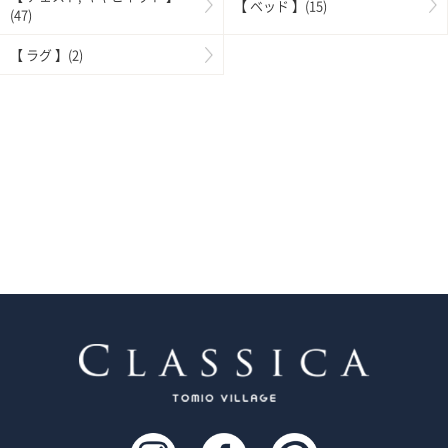
【 ベッド 】(15)
(47)
【 ラグ 】(2)