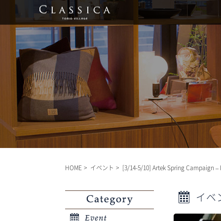
HOME
イベント
[3/14-5/10] Artek Spring Campaign –
イベ
Category