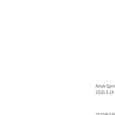
Artek Spr
2020.3.14 (
2020年