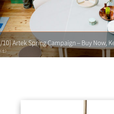
5/10] Artek Spring Campaign – Buy Now, K
07（土）