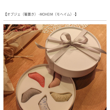
【オブジェ（箸置き） -MOHEIM（モヘイム）-】