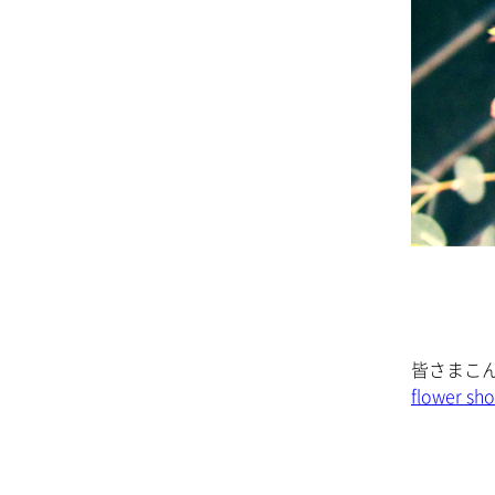
皆さまこ
flower sho