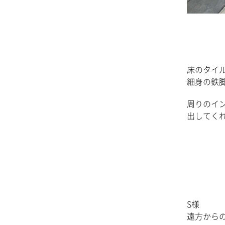
床のタイ
細身の鉄
周りのイ
出してく
S様
遠方から