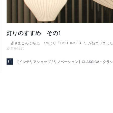
灯りのすすめ その1
皆さまこんにちは。 4/6より「LIGHTING FAIR」が始ま
灯
続きを読む
り
の
【インテリアショップ / リノベーション】CLASSICA - クラシ
す
す
め
そ
の
1